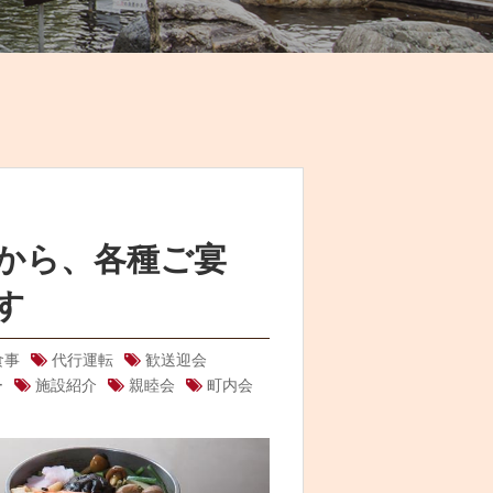
から、各種ご宴
す
食事
代行運転
歓送迎会
ー
施設紹介
親睦会
町内会