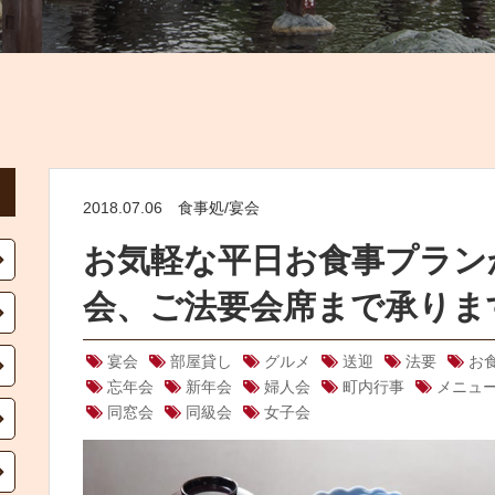
2018.07.06
食事処/宴会
お気軽な平日お食事プラン
会、ご法要会席まで承りま
宴会
部屋貸し
グルメ
送迎
法要
お
忘年会
新年会
婦人会
町内行事
メニュ
同窓会
同級会
女子会