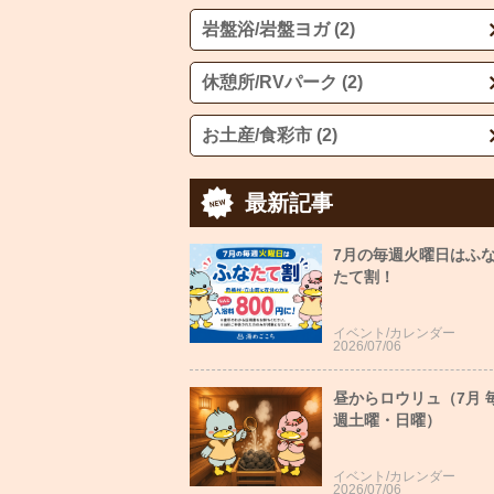
岩盤浴/岩盤ヨガ (2)
休憩所/RVパーク (2)
お土産/食彩市 (2)
最新記事
7月の毎週火曜日はふ
たて割！
イベント/カレンダー
2026/07/06
昼からロウリュ（7月 
週土曜・日曜）
イベント/カレンダー
2026/07/06