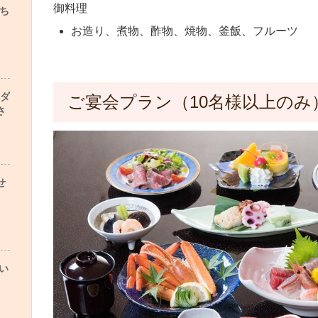
御料理
ち
お造り、煮物、酢物、焼物、釜飯、フルーツ
ンダ
ご宴会プラン（10名様以上のみ
さ
せ
い