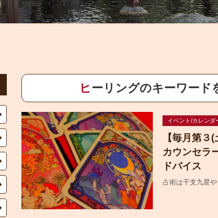
ヒーリングのキーワード
イベント/カレンダ
【毎月第３(
カウンセラ
ドバイス
占術は干支九星や