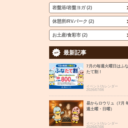
岩盤浴/岩盤ヨガ (2)
休憩所/RVパーク (2)
お土産/食彩市 (2)
最新記事
7月の毎週火曜日はふ
たて割！
イベント/カレンダー
2026/07/06
昼からロウリュ（7月 
週土曜・日曜）
イベント/カレンダー
2026/07/06