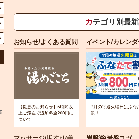
カテゴリ別最
お知らせ/よくある質問
イベント/カレンダ
な
【変更のお知らせ】5時間以
7月の毎週火曜日はふな
毎
上ご滞在で追加料金200円に
割！
ついて
マッサージ/垢すり/美
岩盤浴/岩盤ヨガ