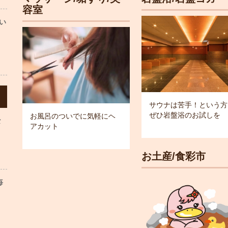
容室
い
サウナは苦手！という方
ぜひ岩盤浴のお試しを
お風呂のついでに気軽にヘ
な
アカット
お土産/食彩市
毎