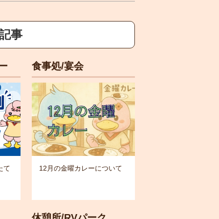
新記事
ー
食事処/宴会
たて
12月の金曜カレーについて
休憩所/RVパーク