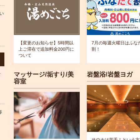
い
【変更のお知らせ】5時間以
7月の毎週火曜日はふな
上ご滞在で追加料金200円に
割！
ついて
マッサージ/垢すり/美
岩盤浴/岩盤ヨガ
な
容室
毎
サウナは苦手！という方