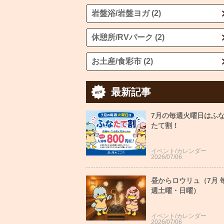
岩盤浴/岩盤ヨガ (2)
休憩所/RVパーク (2)
お土産/食彩市 (2)
最新記事
7月の毎週火曜日はふ
たて割！
イベント/カレンダー
2026/07/06
昼からロウリュ（7月 
週土曜・日曜）
イベント/カレンダー
2026/07/06