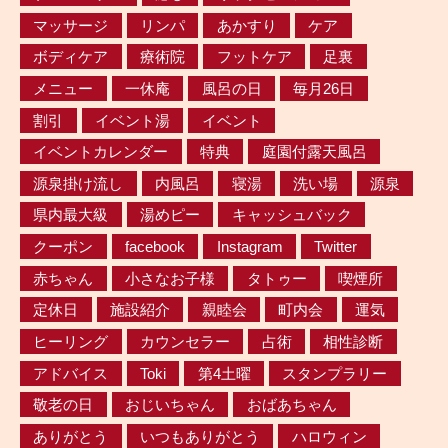
マッサージ
リンパ
あかすり
ケア
ボディケア
療術院
フットケア
足裏
メニュー
一休庵
風呂の日
毎月26日
割引
イベント湯
イベント
イベントカレンダー
特典
庭園付露天風呂
源泉掛け流し
内風呂
寝湯
洗い場
源泉
県内最大級
湯めピー
キャッシュバック
クーポン
facebook
Instagram
Twitter
赤ちゃん
小さなお子様
タトゥー
喫煙所
定休日
施設紹介
親睦会
町内会
運気
ヒーリング
カウンセラー
占術
相性診断
アドバイス
Toki
第4土曜
スタンプラリー
敬老の日
おじいちゃん
おばあちゃん
ありがとう
いつもありがとう
ハロウィン