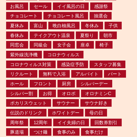
お風呂
セール
イイ風呂の日
感謝祭
チョコレート
チョコレート風呂
抽選会
夏休み
富山
晩白柚風呂
冬休み
子供
春休み
テイクアウト温泉
夏祭り
朝市
同窓会
同級会
女子会
座卓
椅子
紫外線洗浄機
コロナウィルス
コロナウィルス対策
感染症予防
スタッフ募集
リクルート
無料で入浴
アルバイト
パート
ホール
フロント
厨房
シルバーデー
シルバー割
お得
オロポ
オロナミンC
ポカリスウェット
サウナー
サウナ好き
伝説のドリンク
ホワイトデー
母の日
周年祭
12周年
イイ夫婦の日
回数券割引
豚道場
つけ麺
食事のみ
食事だけ