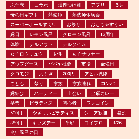
ぶた壱
コラボ
濃厚つけ麺
アプリ
５月
母の日ギフト
熱波師
熱波師体験会
スーパーボールすくい
お祭り
おもちゃすくい
縁日
レモン風呂
クロモジ風呂
13周年
体験
チルアウト
チルタイム
女子ロウリュウ
女性
女子サウナー
アウフグース
パパヤ桃源
市場
金曜日
クロモジ
よもぎ
200円
アヒル戦隊
こども
祭り
家族
家族連れ
コンパ
縁結び
パーティー
出会い
金曜カレー
卒業
ピラティス
初心者
ワンコイン
500円
やさしいピラティス
シニア歓迎
昼割
880円
キッズデー
半額
ヨイフロ
4/26
良い風呂の日