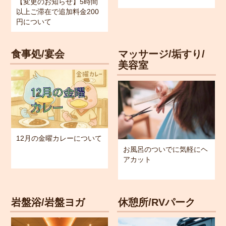
【変更のお知らせ】5時間
以上ご滞在で追加料金200
円について
食事処/宴会
マッサージ/垢すり/
美容室
12月の金曜カレーについて
お風呂のついでに気軽にヘ
アカット
岩盤浴/岩盤ヨガ
休憩所/RVパーク