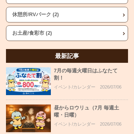
休憩所/RVパーク (2)
お土産/食彩市 (2)
最新記事
7月の毎週火曜日はふなたて
割！
イベント/カレンダー
2026/07/06
昼からロウリュ（7月 毎週土
曜・日曜）
イベント/カレンダー
2026/07/06