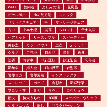
Wi-Fi
館内着
楽しみの湯
花風呂
ビール風呂
ゆめ見る湯
コミック
リラックスチェア
畳
マッサージチェア
占い
中本十紀
開運
タロット
干支九星
ヘアカット
リーズナブル
スピーディー
美容室
カットハウス
土産
ふくろう
グルメ
ご当地
特産品
野菜
送迎
法要
お食事
代行運転
歓送迎会
忘年会
新年会
婦人会
町内行事
岩盤浴
岩盤ヨガ
岩盤浴着
インストラクター
ストレッチ
ポーズ
食彩市
新鮮野菜
フロント前
ヨガ
サウナ
ロウリュウ
熱波
特大うちわ
100度
スーパーロウリュウ
ゲルマニウム
癒し
リラクゼーション