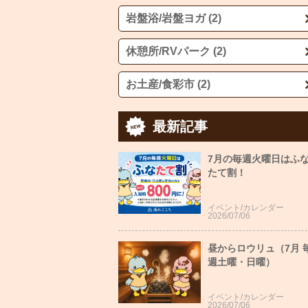
岩盤浴/岩盤ヨガ (2)
休憩所/RVパーク (2)
お土産/食彩市 (2)
最新記事
7月の毎週火曜日はふ
たて割！
イベント/カレンダー
2026/07/06
昼からロウリュ（7月 
週土曜・日曜）
イベント/カレンダー
2026/07/06