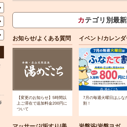
カテゴリ別最
お知らせ/よくある質問
イベント/カレンダ
な
【変更のお知らせ】5時間以
7月の毎週火曜日はふな
毎
上ご滞在で追加料金200円に
割！
ついて
マッサージ/垢すり/美
岩盤浴/岩盤ヨガ