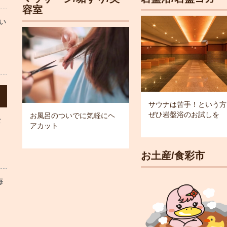
容室
い
サウナは苦手！という方
ぜひ岩盤浴のお試しを
お風呂のついでに気軽にヘ
な
アカット
お土産/食彩市
毎