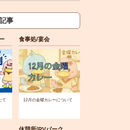
新記事
ー
食事処/宴会
たて
12月の金曜カレーについて
休憩所/RVパーク