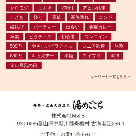
クロモジ
よもぎ
200円
アヒル戦隊
こども
祭り
家族
家族連れ
コンパ
縁結び
パーティー
出会い
金曜カレー
卒業
ピラティス
初心者
ワンコイン
500円
やさしいピラティス
シニア歓迎
昼割
880円
キッズデー
半額
ヨイフロ
4/26
良い風呂の日
キーワード一覧を見る >
株式会社M＆B
〒930-0285富山県中新川郡舟橋村 古海老江256-1
ご予約・お問い合わせは