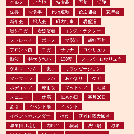
グルメ
ご当地
特産品
野菜
送迎
法要
お食事
代行運転
歓送迎会
忘年会
新年会
婦人会
町内行事
岩盤浴
岩盤ヨガ
岩盤浴着
インストラクター
ストレッチ
ポーズ
食彩市
新鮮野菜
フロント前
ヨガ
サウナ
ロウリュウ
熱波
特大うちわ
100度
スーパーロウリュウ
ゲルマニウム
癒し
リラクゼーション
マッサージ
リンパ
あかすり
ケア
ボディケア
療術院
フットケア
足裏
メニュー
一休庵
風呂の日
毎月26日
割引
イベント湯
イベント
イベントカレンダー
特典
庭園付露天風呂
源泉掛け流し
内風呂
寝湯
洗い場
源泉