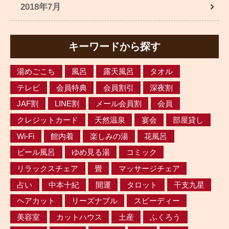
2018年7月
キーワードから探す
湯めごこち
風呂
露天風呂
タオル
テレビ
会員特典
会員割引
深夜割
JAF割
LINE割
メール会員割
会員
クレジットカード
天然温泉
宴会
部屋貸し
Wi-Fi
館内着
楽しみの湯
花風呂
ビール風呂
ゆめ見る湯
コミック
リラックスチェア
畳
マッサージチェア
占い
中本十紀
開運
タロット
干支九星
ヘアカット
リーズナブル
スピーディー
美容室
カットハウス
土産
ふくろう