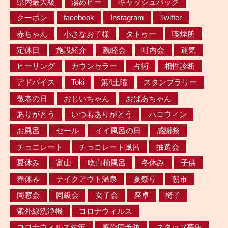
県内最大級
湯めピー
キャッシュバック
クーポン
facebook
Instagram
Twitter
赤ちゃん
小さなお子様
タトゥー
喫煙所
定休日
施設紹介
親睦会
町内会
運気
ヒーリング
カウンセラー
占術
相性診断
アドバイス
Toki
第4土曜
スタンプラリー
敬老の日
おじいちゃん
おばあちゃん
ありがとう
いつもありがとう
ハロウィン
お風呂
セール
イイ風呂の日
感謝祭
チョコレート
チョコレート風呂
抽選会
夏休み
富山
晩白柚風呂
冬休み
子供
春休み
テイクアウト温泉
夏祭り
朝市
同窓会
同級会
女子会
座卓
椅子
紫外線洗浄機
コロナウィルス
コロナウィルス対策
感染症予防
スタッフ募集