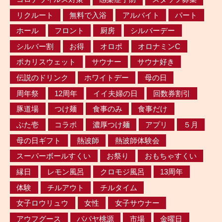
リクルート
無料で入浴
アルバイト
パート
ホール
フロント
厨房
シルバーデー
シルバー割
お得
オロポ
オロナミンC
ポカリスウェット
サウナー
サウナ好き
伝説のドリンク
ホワイトデー
母の日
周年祭
12周年
イイ夫婦の日
回数券割引
豚道場
つけ麺
食事のみ
食事だけ
ぶた壱
コラボ
濃厚つけ麺
アプリ
５月
母の日ギフト
熱波師
熱波師体験会
スーパーボールすくい
お祭り
おもちゃすくい
縁日
レモン風呂
クロモジ風呂
13周年
体験
チルアウト
チルタイム
女子ロウリュウ
女性
女子サウナー
アウフグース
パパヤ桃源
市場
金曜日