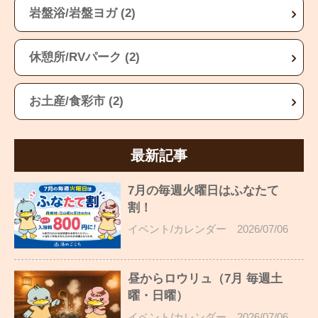
岩盤浴/岩盤ヨガ (2)
休憩所/RVパーク (2)
お土産/食彩市 (2)
最新記事
7月の毎週火曜日はふなたて
割！
イベント/カレンダー
2026/07/06
昼からロウリュ（7月 毎週土
曜・日曜）
イベント/カレンダー
2026/07/06