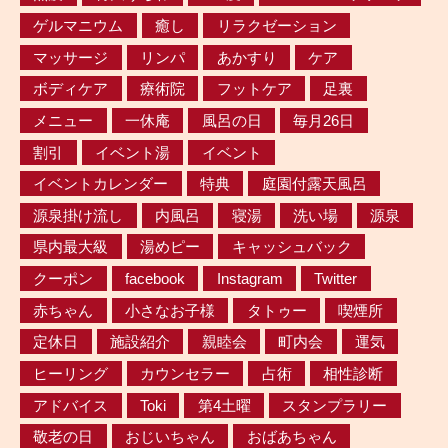
ゲルマニウム
癒し
リラクゼーション
マッサージ
リンパ
あかすり
ケア
ボディケア
療術院
フットケア
足裏
メニュー
一休庵
風呂の日
毎月26日
割引
イベント湯
イベント
イベントカレンダー
特典
庭園付露天風呂
源泉掛け流し
内風呂
寝湯
洗い場
源泉
県内最大級
湯めピー
キャッシュバック
クーポン
facebook
Instagram
Twitter
赤ちゃん
小さなお子様
タトゥー
喫煙所
定休日
施設紹介
親睦会
町内会
運気
ヒーリング
カウンセラー
占術
相性診断
アドバイス
Toki
第4土曜
スタンプラリー
敬老の日
おじいちゃん
おばあちゃん