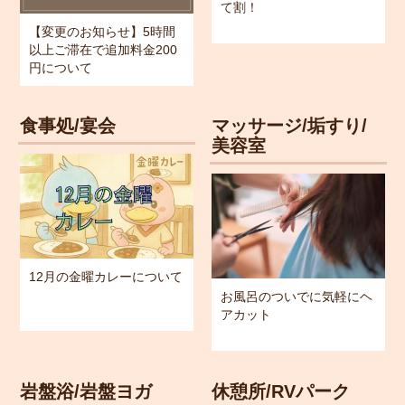
て割！
【変更のお知らせ】5時間
以上ご滞在で追加料金200
円について
食事処/宴会
マッサージ/垢すり/
美容室
12月の金曜カレーについて
お風呂のついでに気軽にヘ
アカット
岩盤浴/岩盤ヨガ
休憩所/RVパーク