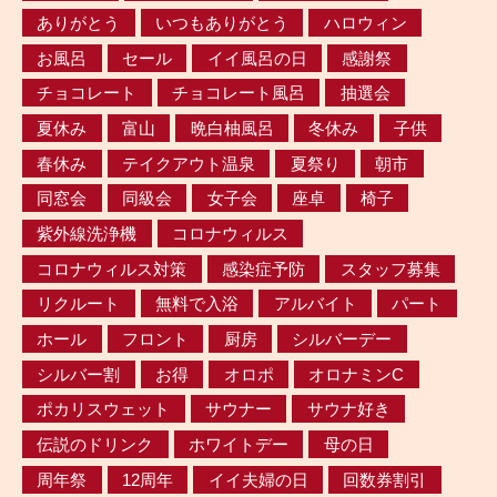
ありがとう
いつもありがとう
ハロウィン
お風呂
セール
イイ風呂の日
感謝祭
チョコレート
チョコレート風呂
抽選会
夏休み
富山
晩白柚風呂
冬休み
子供
春休み
テイクアウト温泉
夏祭り
朝市
同窓会
同級会
女子会
座卓
椅子
紫外線洗浄機
コロナウィルス
コロナウィルス対策
感染症予防
スタッフ募集
リクルート
無料で入浴
アルバイト
パート
ホール
フロント
厨房
シルバーデー
シルバー割
お得
オロポ
オロナミンC
ポカリスウェット
サウナー
サウナ好き
伝説のドリンク
ホワイトデー
母の日
周年祭
12周年
イイ夫婦の日
回数券割引