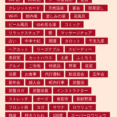
クレジットカード
天然温泉
宴会
部屋貸し
Wi-Fi
館内着
楽しみの湯
花風呂
ビール風呂
ゆめ見る湯
コミック
リラックスチェア
畳
マッサージチェア
占い
中本十紀
開運
タロット
干支九星
ヘアカット
リーズナブル
スピーディー
美容室
カットハウス
土産
ふくろう
グルメ
ご当地
特産品
野菜
送迎
法要
お食事
代行運転
歓送迎会
忘年会
新年会
婦人会
町内行事
岩盤浴
岩盤ヨガ
岩盤浴着
インストラクター
ストレッチ
ポーズ
食彩市
新鮮野菜
フロント前
ヨガ
サウナ
ロウリュウ
熱波
特大うちわ
100度
スーパーロウリュウ