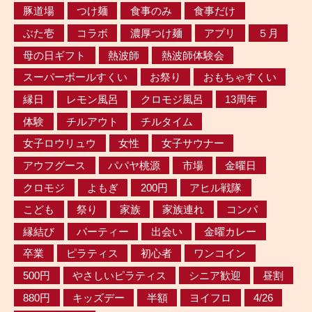
豚道場
つけ麺
食事のみ
食事だけ
ぶた壱
コラボ
濃厚つけ麺
アプリ
５月
母の日ギフト
熱波師
熱波師体験会
スーパーボールすくい
お祭り
おもちゃすくい
縁日
レモン風呂
クロモジ風呂
13周年
体験
チルアウト
チルタイム
女子ロウリュウ
女性
女子サウナー
アウフグース
パパヤ桃源
市場
金曜日
クロモジ
よもぎ
200円
アヒル戦隊
こども
祭り
家族
家族連れ
コンパ
縁結び
パーティー
出会い
金曜カレー
卒業
ピラティス
初心者
ワンコイン
500円
やさしいピラティス
シニア歓迎
昼割
880円
キッズデー
半額
ヨイフロ
4/26