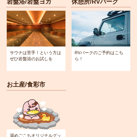
岩盤浴/岩盤ヨガ
休憩所/RVパーク
サウナは苦手！という方は
RVパークのご予約はこち
ぜひ岩盤浴のお試しを
ら！
お土産/食彩市
湯めごこちオリジナルグッ