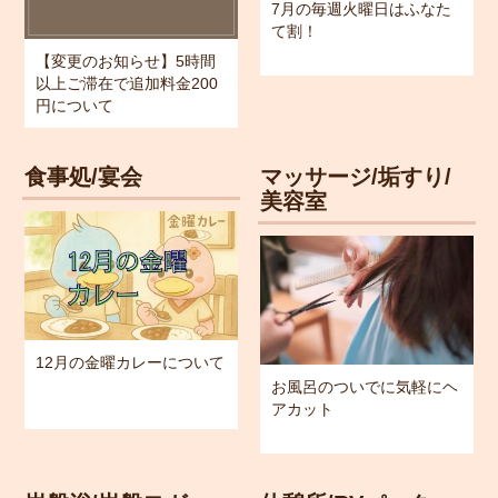
7月の毎週火曜日はふなた
て割！
【変更のお知らせ】5時間
以上ご滞在で追加料金200
円について
食事処/宴会
マッサージ/垢すり/
美容室
12月の金曜カレーについて
お風呂のついでに気軽にヘ
アカット