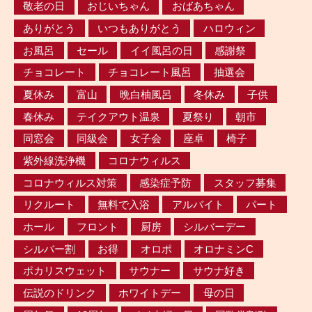
敬老の日
おじいちゃん
おばあちゃん
ありがとう
いつもありがとう
ハロウィン
お風呂
セール
イイ風呂の日
感謝祭
チョコレート
チョコレート風呂
抽選会
夏休み
富山
晩白柚風呂
冬休み
子供
春休み
テイクアウト温泉
夏祭り
朝市
同窓会
同級会
女子会
座卓
椅子
紫外線洗浄機
コロナウィルス
コロナウィルス対策
感染症予防
スタッフ募集
リクルート
無料で入浴
アルバイト
パート
ホール
フロント
厨房
シルバーデー
シルバー割
お得
オロポ
オロナミンC
ポカリスウェット
サウナー
サウナ好き
伝説のドリンク
ホワイトデー
母の日