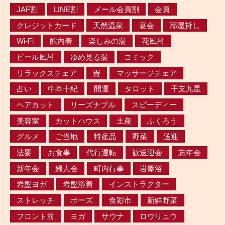
JAF割
LINE割
メール会員割
会員
クレジットカード
天然温泉
宴会
部屋貸し
Wi-Fi
館内着
楽しみの湯
花風呂
ビール風呂
ゆめ見る湯
コミック
リラックスチェア
畳
マッサージチェア
占い
中本十紀
開運
タロット
干支九星
ヘアカット
リーズナブル
スピーディー
美容室
カットハウス
土産
ふくろう
グルメ
ご当地
特産品
野菜
送迎
法要
お食事
代行運転
歓送迎会
忘年会
新年会
婦人会
町内行事
岩盤浴
岩盤ヨガ
岩盤浴着
インストラクター
ストレッチ
ポーズ
食彩市
新鮮野菜
フロント前
ヨガ
サウナ
ロウリュウ