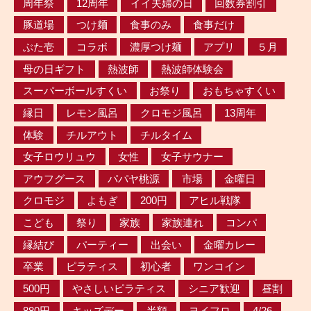
周年祭
12周年
イイ夫婦の日
回数券割引
豚道場
つけ麺
食事のみ
食事だけ
ぶた壱
コラボ
濃厚つけ麺
アプリ
５月
母の日ギフト
熱波師
熱波師体験会
スーパーボールすくい
お祭り
おもちゃすくい
縁日
レモン風呂
クロモジ風呂
13周年
体験
チルアウト
チルタイム
女子ロウリュウ
女性
女子サウナー
アウフグース
パパヤ桃源
市場
金曜日
クロモジ
よもぎ
200円
アヒル戦隊
こども
祭り
家族
家族連れ
コンパ
縁結び
パーティー
出会い
金曜カレー
卒業
ピラティス
初心者
ワンコイン
500円
やさしいピラティス
シニア歓迎
昼割
880円
キッズデー
半額
ヨイフロ
4/26