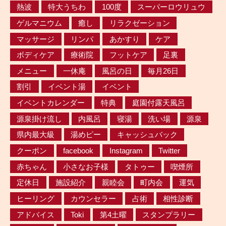
熱波
特大うちわ
100度
スーパーロウリュウ
ゲルマニウム
癒し
リラクゼーション
マッサージ
リンパ
あかすり
ケア
ボディケア
療術院
フットケア
足裏
メニュー
一休庵
風呂の日
毎月26日
割引
イベント湯
イベント
イベントカレンダー
特典
庭園付露天風呂
源泉掛け流し
内風呂
寝湯
洗い場
源泉
県内最大級
湯めピー
キャッシュバック
クーポン
facebook
Instagram
Twitter
赤ちゃん
小さなお子様
タトゥー
喫煙所
定休日
施設紹介
親睦会
町内会
運気
ヒーリング
カウンセラー
占術
相性診断
アドバイス
Toki
第4土曜
スタンプラリー