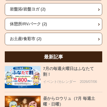
岩盤浴/岩盤ヨガ (2)
休憩所/RVパーク (2)
お土産/食彩市 (2)
最新記事
7月の毎週火曜日はふなたて
割！
イベント/カレンダー
2026/07/06
昼からロウリュ（7月 毎週土
曜・日曜）